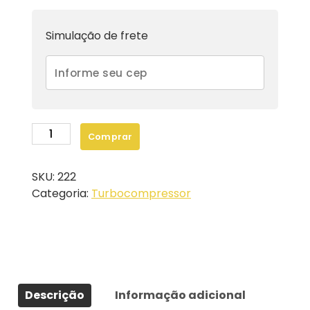
Simulação de frete
Turbo
Comprar
Compressor
Aplicação
SKU:
222
Escavadeira,
Categoria:
Turbocompressor
Cod:
1151181
CAT
325B
e
Motoniveladora
Descrição
Informação adicional
120H