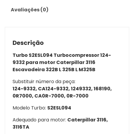
quantidade
Avaliações (0)
Descrição
Turbo S2ESL094 Turbocompressor 124-
9332 para motor Caterpillar 3116
Escavadeira 322B L 325B L M325B
Substituir número da peça:
124-9332, CA124-9332, 1249332, 168190,
0R7000, CA0R-7000, 0R-7000
Modelo Turbo:
S2ESL094
Adequado para motor:
Caterpillar 3116,
3116TA