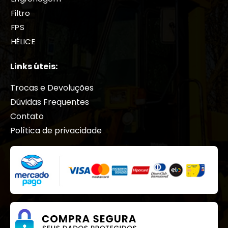
Filtro
FPS
HÉLICE
HIDRÁULICOS
Links úteis:
Juntas
Motor
Trocas e Devoluções
Motor Hidraulico
Dúvidas Frequentes
PARAFUSOS
Contato
PINOS E BUCHAS
Política de privacidade
Radiadores
Reparo
Reservatório
Rodantes
Sensor
Solenoides
TIRA DE BRONZE