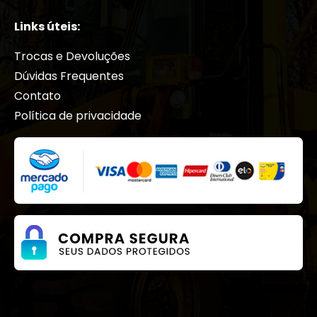
HIDRÁULICOS
Links úteis:
Juntas
Motor
Trocas e Devoluções
Motor Hidraulico
Dúvidas Frequentes
PARAFUSOS
Contato
PINOS E BUCHAS
Política de privacidade
Radiadores
Reparo
Reservatório
Rodantes
Sensor
Solenoides
TIRA DE BRONZE
Transmissão
Turbocompressor
Válvula