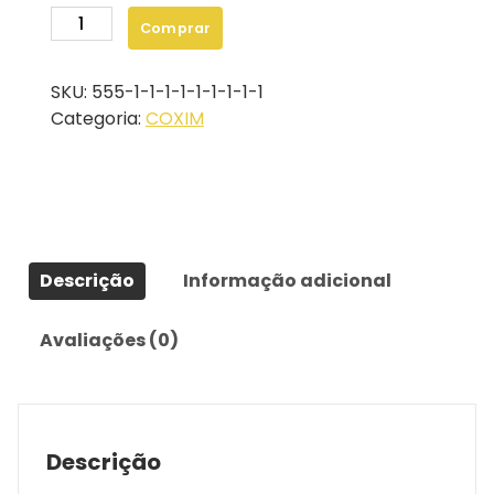
COXIM
Comprar
DO
TAMBOR
SKU:
555-1-1-1-1-1-1-1-1-1
336742
Categoria:
COXIM
-
APLICAÇÃO
ROLOS
CA-
25
E
Descrição
Informação adicional
VAP
-70
quantidade
Avaliações (0)
Descrição