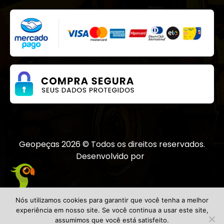
Radiadores
Reparo
Reservatório
Rodantes
Sensor
Solenoides
TIRA DE BRONZE
Transmissão
Turbocompressor
Válvula
Geopeças 2026 © Todos os direitos reservados.
Válvula Termostatica
Desenvolvido por
Bombas
Nós utilizamos cookies para garantir que você tenha a melhor
experiência em nosso site. Se você continua a usar este site,
assumimos que você está satisfeito.