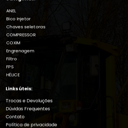
ANEL
Bico Injetor
Chaves seletoras
COMPRESSOR
COXIM
Engrenagem
Filtro
FPS
HÉLICE
HIDRÁULICOS
Links úteis:
Juntas
Motor
Trocas e Devoluções
Motor Hidraulico
Dúvidas Frequentes
PARAFUSOS
Contato
PINOS E BUCHAS
Política de privacidade