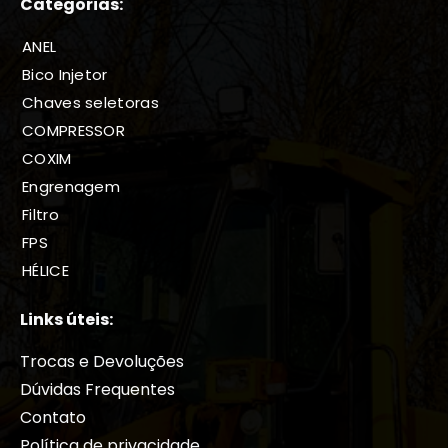
Categorias:
ANEL
Bico Injetor
Chaves seletoras
COMPRESSOR
COXIM
Engrenagem
Filtro
FPS
HÉLICE
HIDRÁULICOS
Links úteis:
Juntas
Motor
Trocas e Devoluções
Motor Hidraulico
Dúvidas Frequentes
PARAFUSOS
Contato
PINOS E BUCHAS
Política de privacidade