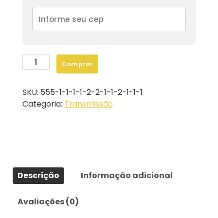
DISCO
Comprar
SEPARADOR
2744553
SKU:
555-1-1-1-1-2-2-1-1-2-1-1-1
quantidade
Categoria:
Transmissão
Descrição
Informação adicional
Avaliações (0)