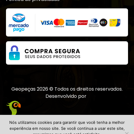
Radiadores
Reparo
Reservatório
Rodantes
Sensor
Solenoides
TIRA DE BRONZE
Transmissão
Turbocompressor
Válvula
Geopeças 2026 © Todos os direitos reservados.
Válvula Termostatica
Desenvolvido por
Bombas
Nós utilizamos cookies para garantir que você tenha a melhor
experiência em nosso site. Se você continua a usar este site,